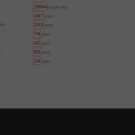
2664
kcal per dag
167
gram
333
Dag:
gram
74
gram
42
gram
83
:
gram
19
gram