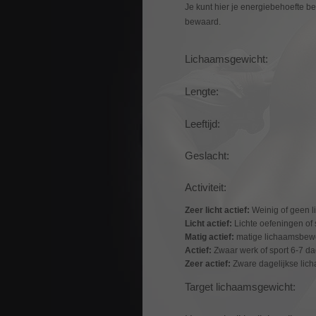
Je kunt hier je energiebehoefte b
bewaard.
Lichaamsgewicht:
Lengte:
Leeftijd:
Geslacht:
Activiteit:
Zeer licht actief:
Weinig of geen 
Licht actief:
Lichte oefeningen of
Matig actief:
matige lichaamsbewe
Actief:
Zwaar werk of sport 6-7 d
Zeer actief:
Zware dagelijkse li
Target lichaamsgewicht: