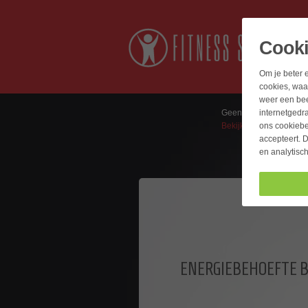
Cook
Om je beter e
cookies, waa
weer een bee
internetgedr
Geen artikelen in wage
ons cookiebel
Bekijk de winkelwagen
accepteert. D
en analytisc
ENERGIEBEHOEFTE 