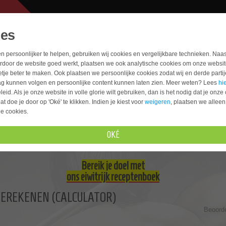
ies
PRODUCTEN
TOOLS
OEFENINGE
n persoonlijker te helpen, gebruiken wij cookies en vergelijkbare technieken. Naas
rdoor de website goed werkt, plaatsen we ook analytische cookies om onze websit
tje beter te maken. Ook plaatsen we persoonlijke cookies zodat wij en derde parti
ag kunnen volgen en persoonlijke content kunnen laten zien. Meer weten? Lees
hi
ntje
eid. Als je onze website in volle glorie wilt gebruiken, dan is het nodig dat je onze
at doe je door op 'Oké' te klikken. Indien je kiest voor
weigeren
, plaatsen we alleen
Hulp nodig? Neem 
he cookies.
OKÉ
Bereik je doel met
ons eiwitrijk receptenboek
BEREKENEN (CALCULATOR)
Beoorde