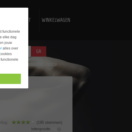
N
CONTACT
WINKELWAGEN
t functionele
e elke dag
jen jouw
er
alles over
GA
 cookies
 functionele
contact op met
onze klantenservice
.
ling
(195 stemmen)
lettergrootte