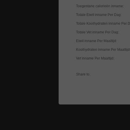
Toegestane calorieën inname:
Totale Eiwit inname Per Dag:
Totale Koolhydraten inname Per 
Totale Vet inname Per Dag:
Eiwit inname Per Maaltijd:
Koolhydraten inname Per Maaltijd
Vet inname Per Maaltijd:
Share to: