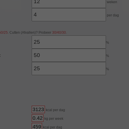
weken
per dag
50/25
.
Cutten (Afvallen)? Probeer
30/40/30
.
%
:
%
%
3123
kcal per dag
0.42
kg per week
459
kcal per dag