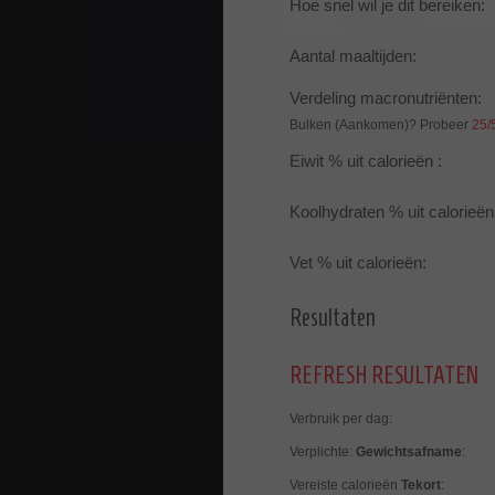
Hoe snel wil je dit bereiken:
Aantal maaltijden:
Verdeling macronutriënten:
Bulken (Aankomen)? Probeer
25/
Eiwit % uit calorieën :
Koolhydraten % uit calorieën
Vet % uit calorieën:
Resultaten
REFRESH RESULTATEN
Verbruik per dag:
Verplichte:
Gewichtsafname
:
Vereiste calorieën
Tekort
: