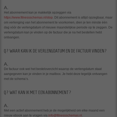
A.
Het abonnement kan je makkelijk opzeggen via
https://www.fitnessschemas.nl/stop
. Dit abonnement is altijd opzegbaar, maar
om verlenging van het abonnement te voorkomen, dien je ten minste één
dag vóór de verlengdatum of nieuwe maandelijkse periode op te zeggen. De
verlengdatum kan je vinden op de factuur die je na het bestellen hebt
ontvangen.
Q?
WAAR KAN IK DE VERLENGDATUM EN DE FACTUUR VINDEN?
A.
De factuur ook wel het besteloverzicht waarop de verlengdatum staat
aangegeven kan je vinden in je mailbox. Je hebt deze tegelijk ontvangen
met de schema’s.
Q?
WAT KAN IK MET EEN ABONNEMENT?
A.
Met een actief abonnement heb je de mogelijkheid om elke maand een
nieuw ebook aan te vragen via
info@fitnessschemas.nl
.