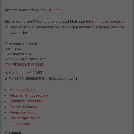
Abonnement opzeggen?
Klik hier
Heb je een vraag?
We helpen je graag! Mail naar
info@fitnessschemas.nl
.
Wij streven er naar om e-mails op werkdagen (ma t/m vr ) binnen 24 uur te
beantwoorden.
Fitnessschemas.nl
Box A3540
Kwikstaartlaan 42
3704GS Zeist, Nederland
info@fitnessschemas.nl
KvK-nummer: 32125031
BTW-identificatienummer: NL002206761B71
Mijn downloads
Abonnement opzeggen
Algemene voorwaarden
Cookieverklaring
Privacyverklaring
Klachtenprocedure
Linkpartners
Facebook
: