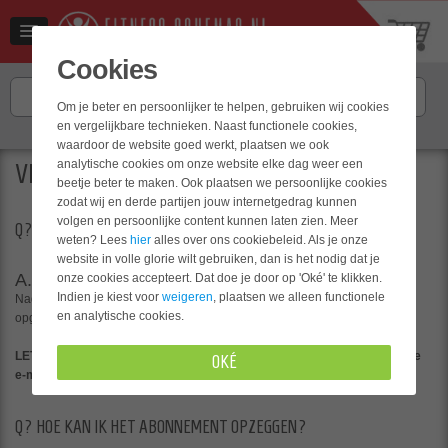
Cookies
Om je beter en persoonlijker te helpen, gebruiken wij cookies
en vergelijkbare technieken. Naast functionele cookies,
Hulp nodig? Neem contact op met
onze klantenservice
.
waardoor de website goed werkt, plaatsen we ook
analytische cookies om onze website elke dag weer een
VEELGESTELDE VRAGEN
beetje beter te maken. Ook plaatsen we persoonlijke cookies
zodat wij en derde partijen jouw internetgedrag kunnen
volgen en persoonlijke content kunnen laten zien. Meer
Q?
HOE SNEL ONTVANG IK HET EBOOK?
weten? Lees
hier
alles over ons cookiebeleid. Als je onze
website in volle glorie wilt gebruiken, dan is het nodig dat je
A.
onze cookies accepteert. Dat doe je door op 'Oké' te klikken.
Indien je kiest voor
weigeren
, plaatsen we alleen functionele
Nadat de bestelling definitief is geplaatst ontvang je op het door jou
en analytische cookies.
opgegeven e-mailadres het ebook op werkdagen binnen 24 uur.
LET OP: Het kan voorkomen dat het ebook in de map spam/ongewenste
OKÉ
e-mail staat!
Q?
HOE KAN IK HET ABONNEMENT OPZEGGEN?