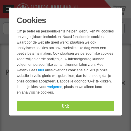
Cookies
Om je beter en persoonlijker te helpen, gebruiken wij cookies
en vergelijkbare technieken. Naast functionele cookies,
Hulp nodig? Neem contact op met
onze klantenservice
.
waardoor de website goed werkt, plaatsen we ook
analytische cookies om onze website elke dag weer een
Bereik je doel met
beetje beter te maken. Ook plaatsen we persoonlijke cookies
zodat wij en derde partijen jouw internetgedrag kunnen
ons eiwitrijk receptenboek
volgen en persoonlijke content kunnen laten zien. Meer
weten? Lees
hier
alles over ons cookiebeleid. Als je onze
PRONE RETRACTIONS WITH DUMBELLS
website in volle glorie wilt gebruiken, dan is het nodig dat je
onze cookies accepteert. Dat doe je door op 'Oké' te klikken.
Beoordeling
(0 stemmen)
lettergrootte
Indien je kiest voor
weigeren
, plaatsen we alleen functionele
en analytische cookies.
OKÉ